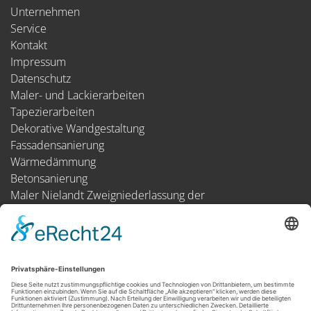
Unternehmen
Service
Kontakt
Impressum
Datenschutz
Maler- und Lackierarbeiten
Tapezierarbeiten
Dekorative Wandgestaltung
Fassadensanierung
Wärmedämmung
Betonsanierung
Maler Nielandt Zweigniederlassung der
HWP Maler & Ausbauer SH GmbH
Im Gleisdreieck 48
23566 Lübeck
Telefon: +49 451.400 821-0
Telefax: +49 451.400 821-29
E-Mail: info@maler-nielandt.de